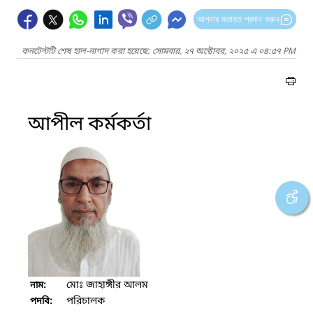
আপনার মতামত প্রদান করুন
কনটেন্টটি শেষ হাল-নাগাদ করা হয়েছে: সোমবার, ২৭ অক্টোবর, ২০২৫ এ ০৪:৫৭ PM
আপীল কর্মকর্তা
মোঃ জাহাঙ্গীর আলম
নাম:
পরিচালক
পদবি: