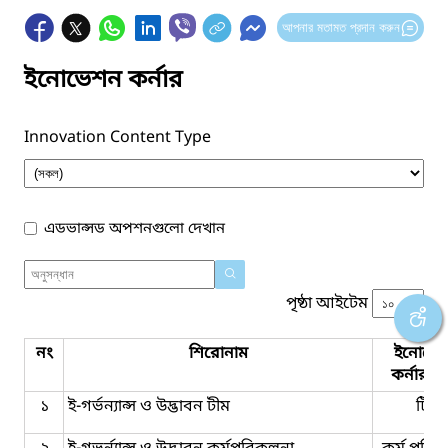
আপনার মতামত প্রদান করুন
ইনোভেশন কর্নার
Innovation Content Type
এডভান্সড অপশনগুলো দেখান
পৃষ্ঠা আইটেম
নং
শিরোনাম
ইনোভে
কর্নার ট
১
ই-গর্ভন্যান্স ও উদ্ভাবন টীম
টিম