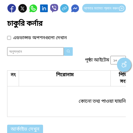
আপনার মতামত প্রদান করুন
চাকুরি কর্নার
এডভান্সড অপশনগুলো দেখান
পৃষ্ঠা আইটেম
নং
শিরোনাম
পিডিএ
সংযুক্ত
কোনো তথ্য পাওয়া যায়নি।
আর্কাইভ দেখুন